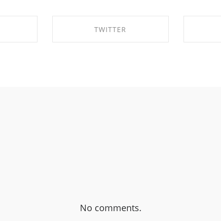
TWITTER
EBOOK
SHARE ON TWITTER
SHA
No comments.