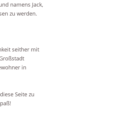
Hund namens Jack,
sen zu werden.
eit seither mit
 Großstadt
bewohner in
diese Seite zu
Spaß!